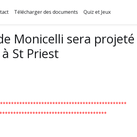
tact
Télécharger des documents
Quiz et Jeux
e Monicelli sera projeté 
à St Priest
**********************************************
***************************************