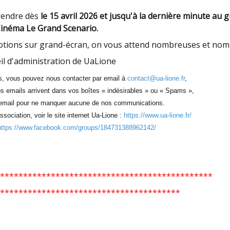
prendre dès
le 15 avril 2026 et jusqu'à la dernière minute au 
inéma Le Grand Scenario.
motions sur grand-écran, on vous attend nombreuses et nom
il d'administration de UaLione
s, vous pouvez nous contacter par email à
contact@ua-lione.fr
,
s emails arrivent dans vos boîtes « indésirables » ou « Spams »,
s email pour ne manquer aucune de nos communications.
ssociation, voir l
e site internet Ua-Lione :
https://www.ua-lione.fr/
https://www.facebook.com/groups/184731388962142/
**********************************************
***************************************
r des associations de St Priest le 06 septembre 2026
es dates des DEUX prochains RDV