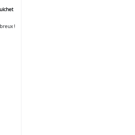
guichet
breux !