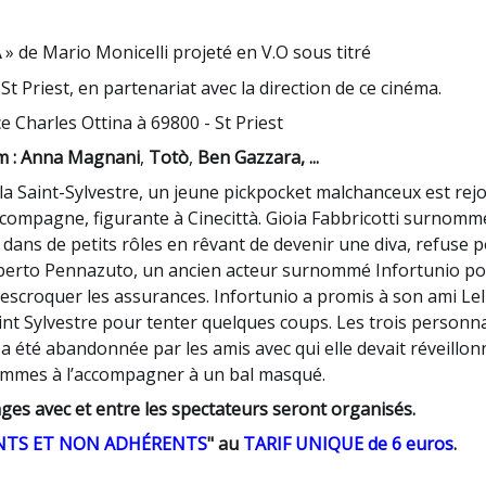
A
» de Mario Monicelli projeté en V.O sous titré
 St Priest, en partenariat avec la direction de ce cinéma.
ace Charles Ottina à 69800 - St Priest
m :
Anna Magnani
,
Totò
,
Ben Gazzara, ...
la Saint-Sylvestre, un jeune pickpocket malchanceux est rejo
e compagne, figurante à Cinecittà. Gioia Fabbricotti surnomm
e dans de petits rôles en rêvant de devenir une diva, refuse p
mberto Pennazuto, un ancien acteur surnommé Infortunio po
 escroquer les assurances. Infortunio a promis à son ami Lel
Saint Sylvestre pour tenter quelques coups. Les trois personn
a été abandonnée par les amis avec qui elle devait réveillon
ommes à l’accompagner à un bal masqué.
ges avec et entre les spectateurs seront organisés.
NTS ET NON ADHÉRENTS
" au
TARIF UNIQUE de 6 euros
.