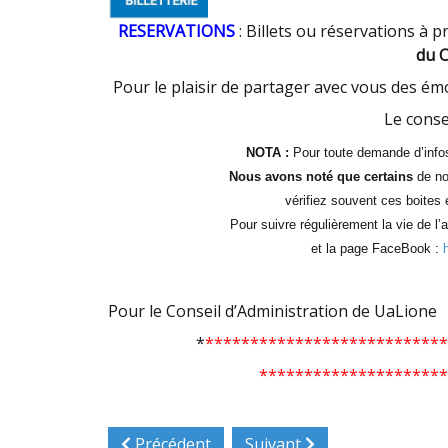
RESERVATIONS
: Billets ou réservations à 
du C
Pour le plaisir de partager avec vous des é
Le conse
NOTA :
Pour toute demande d’info
Nous avons noté que certains
de no
vérifiez souvent ces boite
Pour suivre régulièrement la vie de l’a
et la page FaceBook :
Pour le Conseil d’Administration de UaLione
*
***************************
*********************
Article précédent : Particpation au Carrefou
Article suivant : RAPPEL d
Précédent
Suivant