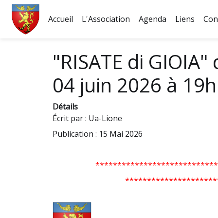
Accueil
L'Association
Agenda
Liens
Con
Fichier logo du site
"RISATE di GIOIA" d
04 juin 2026 à 19h 
Détails
Écrit par :
Ua-Lione
Publication : 15 Mai 2026
****************************
*********************