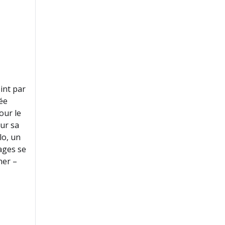
int par
ée
our le
ur sa
lo, un
ages se
ner –