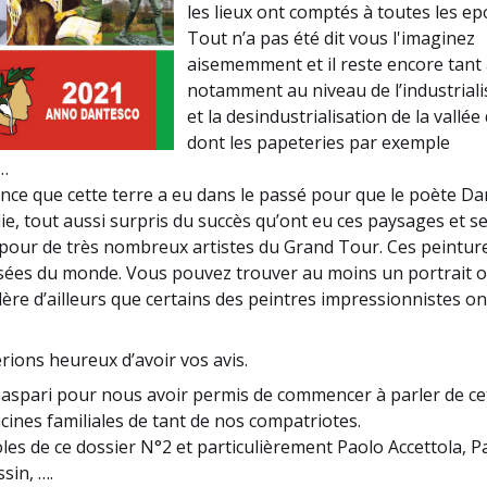
les lieux ont comptés à toutes les e
Tout n’a pas été dit vous l'imaginez
aisememment et il reste encore tant 
notamment au niveau de l’industriali
et la desindustrialisation de la vallée 
dont les papeteries par exemple
c…
ance que cette terre a eu dans le passé pour que le poète Da
ie, tout aussi surpris du succès qu’ont eu ces paysages et s
our de très nombreux artistes du Grand Tour. Ces peintur
usées du monde. Vous pouvez trouver au moins un portrait 
ère d’ailleurs que certains des peintres impressionnistes ont
ions heureux d’avoir vos avis.
aspari pour nous avoir permis de commencer à parler de ce
ines familiales de tant de nos compatriotes.
es de ce dossier N°2 et particulièrement Paolo Accettola, P
sin, ….