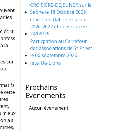
CROISIÈRE-DEJEUNER sur la
rouvent
Saône le 18 Octobre 2026
par les
Ciné-Club UaLione saison
2026-2027 et ouverture le
e écrit
24/09/26
nantess
Particpation au Carrefour
à la
des associations de St Priest
le 06 septembre 2026
les sur
Jeux Ua-Lione
 ou
rmatifs
Prochains
e cette
Evenements
ares
tent,
Aucun évènement
u mieux
 on a si
hommes,