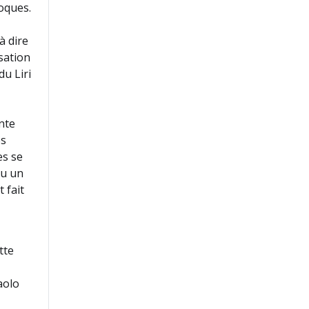
poques.
à dire
sation
du Liri
nte
es
es se
ou un
 fait
tte
aolo