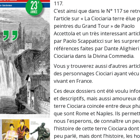
117.
C’est ainsi que dans le N° 117 se ret
l’article sur « La Ciociaria terre élue 
peintres du Grand Tour » de Paolo
Accettola et un très interessant articl
par Paolo Scappaticci sur les surpre
références faites par Dante Alighieri 
Ciociaria dans la Divina Commedia.
Vous y trouverez aussi d’autres artic
des personnages Ciociari ayant vécu
vivant en France.
Ces deux dossiers ont été voulu info
et descriptifs, mais aussi amoureux d
terre Ciociara coincée entre deux ph
que sont Rome et Naples. Ils permet
nous l'esperons, de connaître un pe
l’histoire de cette terre Ciociara dont
peu parlé, mais dont l’histoire, les 